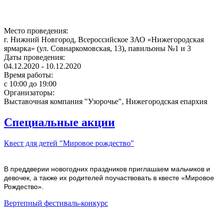
Место проведения:
SISO20-
г. Нижний Новгород, Всероссийское ЗАО «Нижегородская
0012_GR_withLogos_UFI_SISO_F_previ
ярмарка» (ул. Совнаркомовская, 13), павильоны №1 и 3
Даты проведения:
(1).jpg
04.12.2020 - 10.12.2020
Время работы:
с 10:00 до 19:00
Организаторы:
Выставочная компания "Узорочье", Нижегородская епархия
Специальные акции
Квест для детей "Мировое рождество"
В преддверии новогодних праздников приглашаем мальчиков и
девочек, а также их родителей поучаствовать в квесте «Мировое
Рождество».
Вертепный фестиваль-конкурс