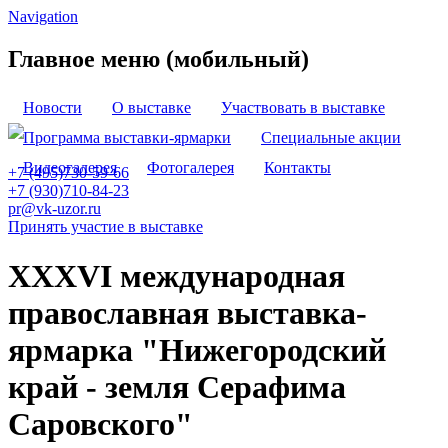
Navigation
Главное меню (мобильный)
Новости
О выставке
Участвовать в выставке
Программа выставки-ярмарки
Специальные акции
Видеогалерея
Фотогалерея
Контакты
+7 (495)730-59-66
+7 (930)710-84-23
pr@vk-uzor.ru
Принять участие в выставке
XXXVI международная
православная выставка-
ярмарка "Нижегородский
край - земля Серафима
Саровского"