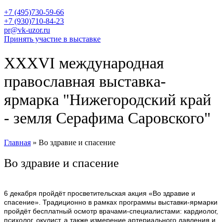
+7 (495)730-59-66
+7 (930)710-84-23
pr@vk-uzor.ru
Принять участие в выставке
XXXVI международная
православная выставка-
ярмарка "Нижегородский край
- земля Серафима Саровского"
Главная
» Во здравие и спасение
Вы здесь
Во здравие и спасение
6 декабря пройдёт просветительская акция «Во здравие и
спасение». Традиционно в рамках программы выставки-ярмарки
пройдёт бесплатный осмотр врачами-специалистами: кардиолог,
психолог, окулист, а также измерение артериального давления и