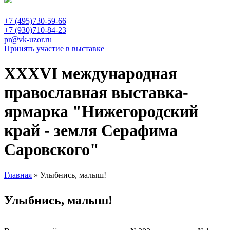
+7 (495)730-59-66
+7 (930)710-84-23
pr@vk-uzor.ru
Принять участие в выставке
XXXVI международная
православная выставка-
ярмарка "Нижегородский
край - земля Серафима
Саровского"
Главная
» Улыбнись, малыш!
Вы здесь
Улыбнись, малыш!