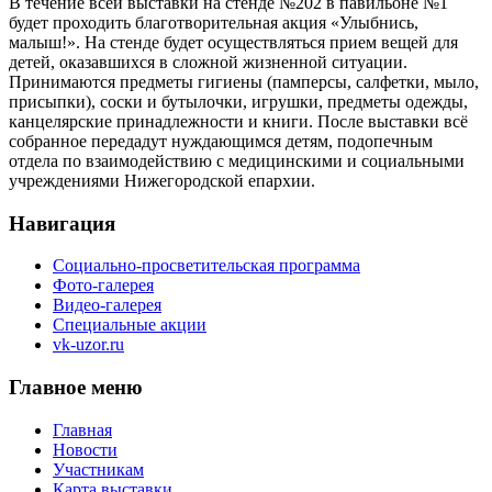
В течение всей выставки на стенде №202 в павильоне №1
будет проходить благотворительная акция «Улыбнись,
малыш!». На стенде будет осуществляться прием вещей для
детей, оказавшихся в сложной жизненной ситуации.
Принимаются предметы гигиены (памперсы, салфетки, мыло,
присыпки), соски и бутылочки, игрушки, предметы одежды,
канцелярские принадлежности и книги. После выставки всё
собранное передадут нуждающимся детям, подопечным
отдела по взаимодействию с медицинскими и социальными
учреждениями Нижегородской епархии.
Навигация
Социально-просветительская программа
Фото-галерея
Видео-галерея
Специальные акции
vk-uzor.ru
Главное меню
Главная
Новости
Участникам
Карта выставки