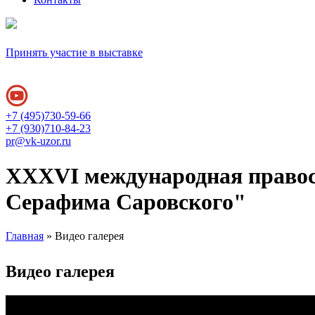
Принять участие в выставке
+7 (495)730-59-66
+7 (930)710-84-23
pr@vk-uzor.ru
XXXVI международная правос
Серафима Саровского"
Главная
» Видео галерея
Вы здесь
Видео галерея